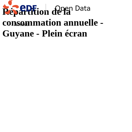
Répartition de la
consommation annuelle -
Accueil
Guyane - Plein écran